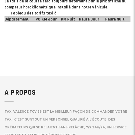
Le tarif de la course sera toujours déterminé par le prix affiché au
compteur horokilométrique installé dans notre véhicule.
Tableau des tarifs taxi à
Département
PC
KM Jour
KM Nuit
Heure Jour
Heure Nuit
A PROPOS
TAXI VALENCE TGV 26 EST LA MEILLEUR FAÇON DE COMMANDER VOTRE
TAXI, C’EST SURTOUT UN PERSONNEL QUALIFIÉ À L’ÉCOUTE, DES
OPÉRATEURS QUI SE RELAIENT SANS RELÂCHE, 7/7 24H/24, UN SERVICE