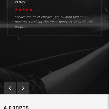
21 Nov
Service rapide et efficace , j'ai eu mon taxi en 5
minutes. Excellent chauffeur ponctuel, Véhicule trés
propre.
A PROPOS